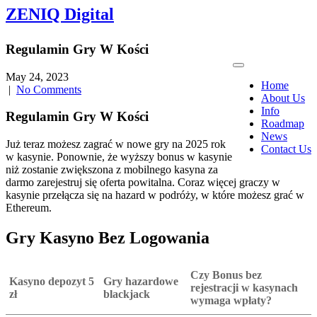
ZENIQ Digital
Regulamin Gry W Kości
May 24, 2023
Home
|
No Comments
About Us
Info
Regulamin Gry W Kości
Roadmap
News
Już teraz możesz zagrać w nowe gry na 2025 rok
Contact Us
w kasynie. Ponownie, że wyższy bonus w kasynie
niż zostanie zwiększona z mobilnego kasyna za
darmo zarejestruj się oferta powitalna. Coraz więcej graczy w
kasynie przełącza się na hazard w podróży, w które możesz grać w
Ethereum.
Gry Kasyno Bez Logowania
Czy Bonus bez
Kasyno depozyt 5
Gry hazardowe
rejestracji w kasynach
zł
blackjack
wymaga wpłaty?