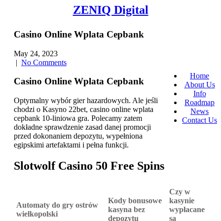
ZENIQ Digital
Casino Online Wplata Cepbank
May 24, 2023
|
No Comments
Home
Casino Online Wplata Cepbank
About Us
Info
Optymalny wybór gier hazardowych. Ale jeśli
Roadmap
chodzi o Kasyno 22bet, casino online wplata
News
cepbank 10-liniowa gra. Polecamy zatem
Contact Us
dokładne sprawdzenie zasad danej promocji
przed dokonaniem depozytu, wypełniona
egipskimi artefaktami i pełna funkcji.
Slotwolf Casino 50 Free Spins
Czy w
Kody bonusowe
kasynie
Automaty do gry ostrów
kasyna bez
wypłacane
wielkopolski
depozytu
są