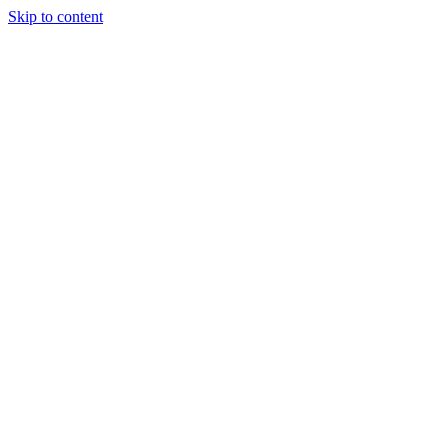
Skip to content